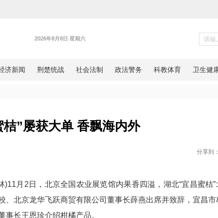
新闻
北“宜昌蜜桔”屡获大单 香飘海内
网湖北