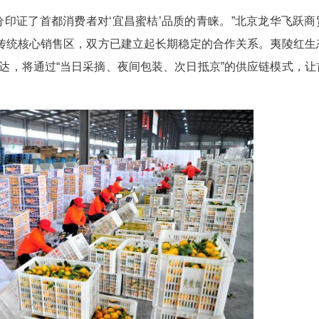
与全国供销合作总社农产品销售平台、广东百果
北京龙华飞跃商贸有限公司等单位签订“宜昌蜜桔”意
北及全国市场奠定了坚实基础。
来看，充分印证了首都消费者对‘宜昌蜜桔’品质的
“宜昌蜜桔”的传统核心销售区，双方已建立起长期
障果品新鲜直达，将通过“当日采摘、夜间包装、次