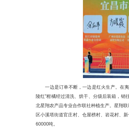
“宜昌蜜桔”香飘首都北京，是
口地区特色商品展销会上，夷陵
价值6.2亿元的柑橘销售协议。
兹别克斯坦伊明集团签订柑橘销售
10月24日，在“宜昌蜜桔”产
团、俄罗斯新世纪超市等客商签订
大柑橘产业从业者发出倡议：同
品牌形象，加强行业协作、凝聚
护航产业增效橘农增收。