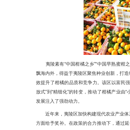
北星翔农产品专业合作联社种植
区小溪塔街道官庄村、仓屋榜村、
60000吨。
星翔联社积极推动农业物联网、
施肥、水肥一体化、病虫害绿色
生产等技术，这些举措显著提升
陵红”柑橘成功获得了“国家绿色
海外，远销至世界各地。在各地的
“我们新发地与宜昌柑橘，尤其是
养一方人，宜昌的气候、纬度、
作既给首都人民造福，也为宜昌