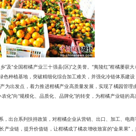
生产。星翔联社的柑橘基地位于宜昌城区饮用水水源
岩花村、新合村及小溪塔柑橘总场等地，绿色食品认
水肥一体化以及产品溯源体系建设。在种植过程
防控、植物篱生态拦截、径流拦截再利用、农业投入
了柑橘的品质，使得皮薄光洁、色泽艳丽、肉质脆嫩
食品”“国家有机食品”认证，深受国内外消费者青睐。
展销会上，“夷陵红”柑橘以五元一个的价格仍然供
‘夷陵红’的合作已有20多年！”北京新发地市场
光照太适合柑橘生长了，这里的果子皮薄汁多，北京
橘农增收。”马来西亚特荣凤凰集团市场总监尼克·