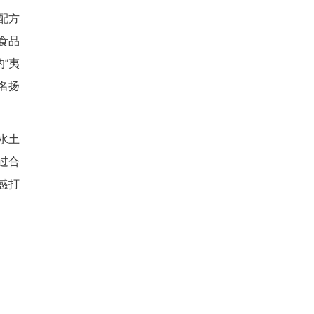
线高速运转，金黄饱满的“夷
昌蜜桔”的典型代表品种，由湖