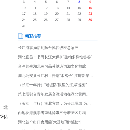
果香四溢，湖北“宜昌蜜桔”北京
薛燕出席并致辞，宜昌市柑橘