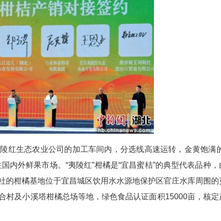
夷陵红生态农业公司拓展柑橘外销业务的又一佳绩。
红生态农业公司与上海哈威鲜品供应链科技有限公司
10月21日，湖北柑橘新疆推介活动在霍尔果斯口岸
协议金额3.6亿元。
销大会上，夷陵红生态农业公司获“出口开拓单位”
“夷陵红”柑橘销售订单3.5万吨。大会现场，王恩
心守护“宜昌蜜桔”品牌声誉，坚持质量为本、筑牢
发展合力，优化服务体系、巩固合作关系，用实际行