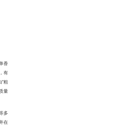
地保护区官庄水库周围的夷陵
证面积15000亩，核定产量
中，应用生草栽培、测土配方
品废弃物收集处理、绿色食品
、风味浓郁、营养丰富的“夷
由此，“夷陵红”柑橘得以名扬
不应求。
董事长张玉玺感慨：“一方水土
消费者特别欢迎，希望通过合
饶则被“夷陵红”柑橘的口感打