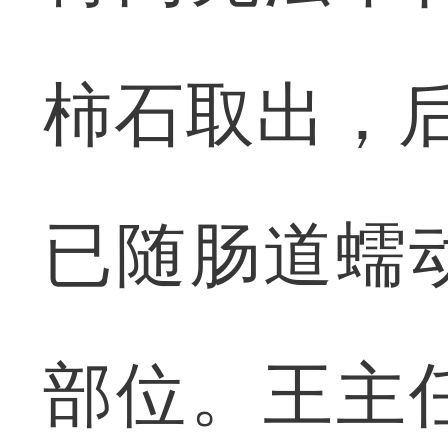
柿石取出，
已随肠道蠕
部位。王主