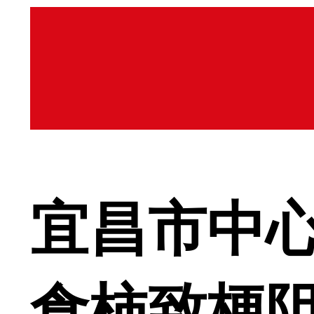
宜昌市中
食柿致梗