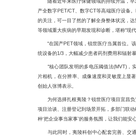
随着近年来医疗保健领域的持续
产全数字PET/CT、数字CT等
的关注，可一目了然的了解全身