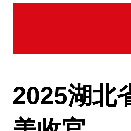
2025湖
美收官