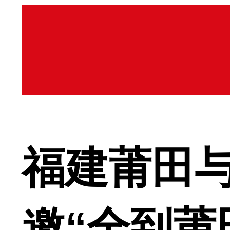
福建莆田与
邀“全到莆