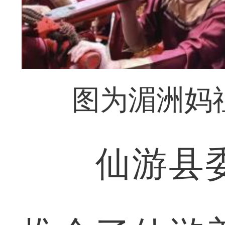
图为湄洲妈
仙游县委