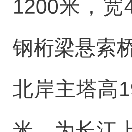
1200米，
钢桁梁悬索桥
北岸主塔高1
米，为长江