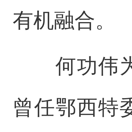
有机融合。
何功伟为湖
曾任鄂西特委