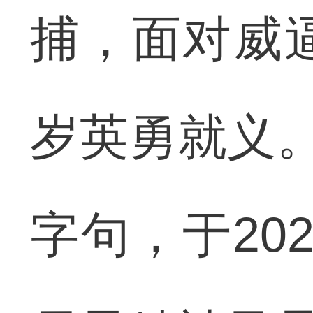
捕，面对威
岁英勇就义。
字句，于20