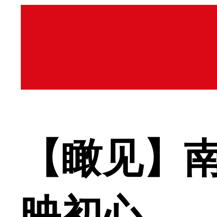
【瞰见】南
映初心