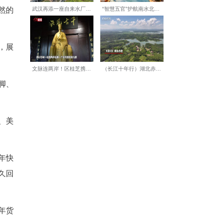
他那极具穿透力的嗓音唱出热
《奢香夫人》开嗓，亲切自然的
感十足。