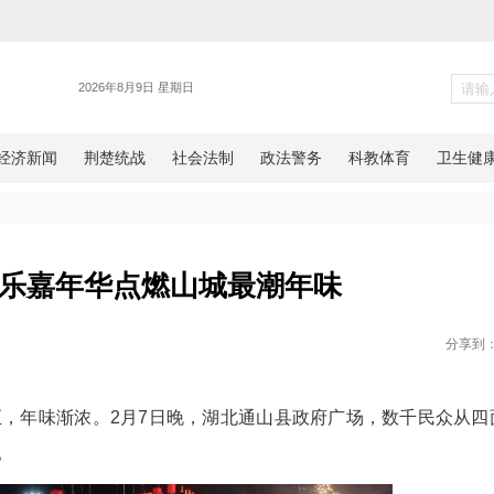
旅游
通山：音乐嘉年华点燃山城最潮
网湖北