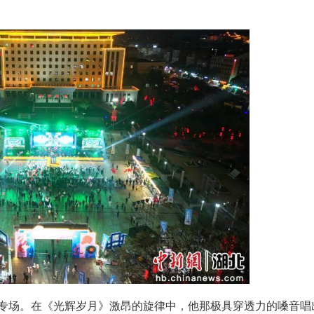
典、国风民乐、韩流舞曲、欧美摇滚与热门流行
情非得已》等怀旧金曲与《爱你》《APT》等唱跳
、民乐演奏、全场大合唱等多元表演形式轮番登场，
暖了我。”中国好声音实力唱将朱文婷的登场堪称
最长的电影》等4首歌曲，从炽烈到深情，刚柔
了。”