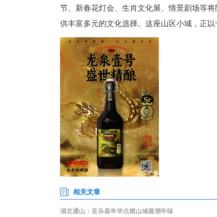
国风乐器表演为嘉年华注入浓郁
现出传统民乐与现代审美的巧妙
强劲节奏透过音响传遍每个角落
跟唱，与舞台上蓝绿相间的主题
除了主舞台演出，广场周边还设
食之乐。
当《恋爱ing》《海阔天空》
乐！”“通山，我爱你！”人群中
荡。
通山的节庆热潮远不止于音乐狂