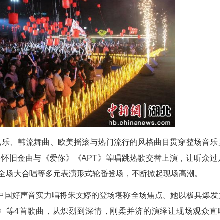
文雅)春节将至，年味渐浓。2月7日晚，湖北通山
织的浪漫之约。