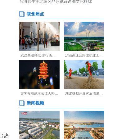
的风格曲目贯穿整场音乐嘉年
热歌交替上演，让听众过足了
不断掀起现场高潮。
全场焦点。她以极具爆发力的
并济的演绎让现场观众直呼过