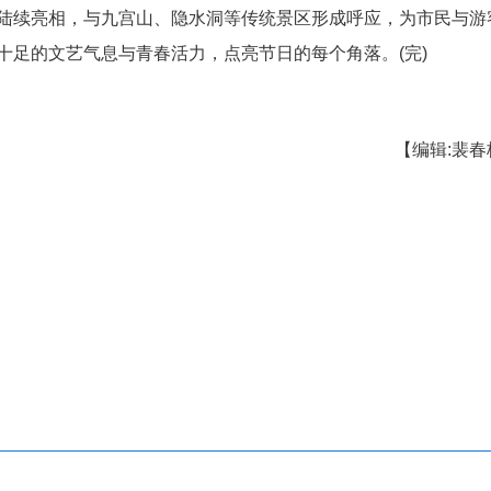
文化韵味。《赛马》《盛世国乐》等创新编曲，
融合。
。空中高低错落的红色气球在光影中明灭起伏，
光效交融成一片律动的缤纷海洋。
有拍照打卡墙、趣味咖啡屋与小吃集市，让市民
的旋律相继响起，台上与台下的歌声热烈交融，荧光
不时传来阵阵欢呼与祝福。这个被音乐点亮的冬夜，
欢。今年春节期间，当地精心策划了20余场特