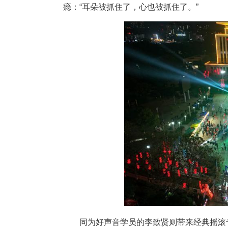
活动现场，30余首横跨千禧经
华。《特别的爱给特别的你》《
瘾。独唱、乐队演绎、唱跳组合
“你就像那一把火，熊熊火焰温
嗓音演绎《冬天里的一把火》《
瘾：“耳朵被抓住了，心也被抓住