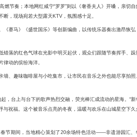
经典摇滚专场。在《光辉岁月》激昂的旋律中，
起摇摆》延续高燃节奏；本地网红咸宁“罗罗”则以
上台下互动不断，现场宛若大型露天KTV，氛围