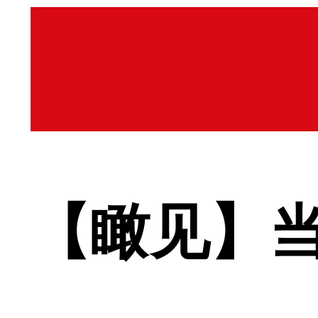
【瞰见】当