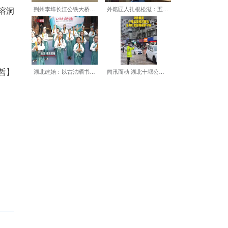
龙映灯彩，骏马踏春归"为主
》等璀璨灯组，更能在《土家
美食，每一处都是沉浸式文化
可感的新春奇旅，在万象溶洞