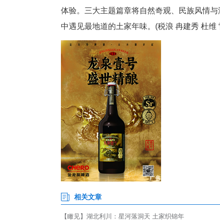
2026年新春，亚洲最大溶洞
题，这场灯会将千年土家民俗融
招亲》《龙王赐福》等互动中化
体验。三大主题篇章将自然奇观
中遇见最地道的土家年味。(税浪 冉