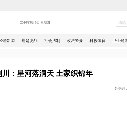
】湖北利川：星河落洞天 土家
网湖北