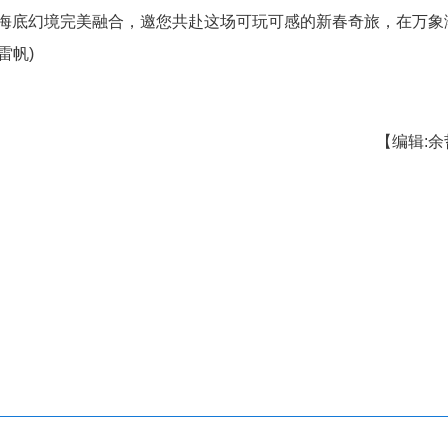
——利川腾龙洞化身为光影交织的奇幻世界。以"腾
入洞天奇景。游客既可欣赏《龙环迎春》《西兰女神
身故事主角。漫步灯廊下，聆听土家鼓韵，品尝地道
、民族风情与海底幻境完美融合，邀您共赴这场可玩
建秀 杜维 雷帆)