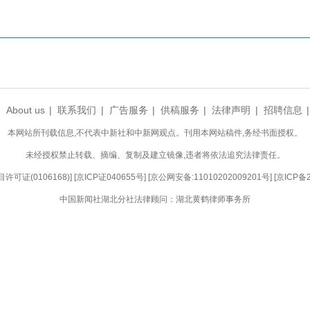
动3月10日在柏临河生态廊道举行，300余人为城
木约500株，配套种月季、结缕草、疏花水柏枝等
市样板”的战略定位，全面推进城市品质提升，创新推
荒山“落地生根”。在义务植树、林相提升、养护管理
前栽面植、见缝插绿”的三维景观。（郭晓莹 摄）