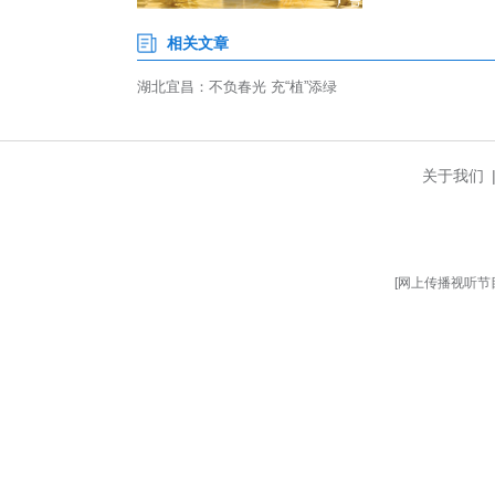
宜昌市2026年春季义务植树活
昌楠、三峡槭、栾树、水杉等乔
来，宜昌紧紧围绕“世界级山水城
门包保13座山体，数万株树木在
披上“绿装”，呈现出“上垂下攀、