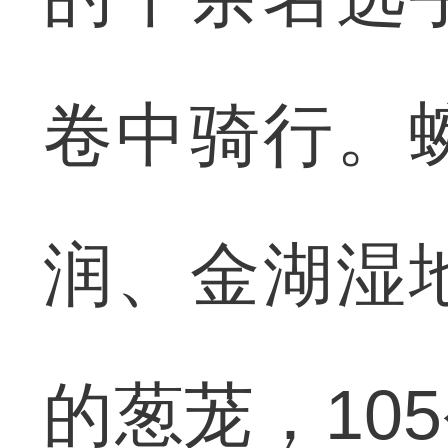
卷中骑行。
润、金湖湿
的葱茏，10