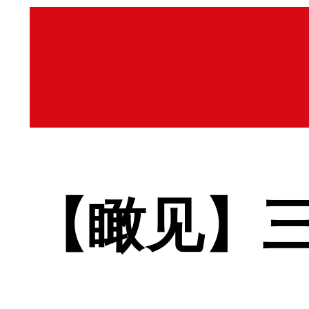
【瞰见】三