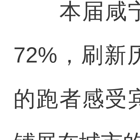
本届咸宁
72%，刷
的跑者感受