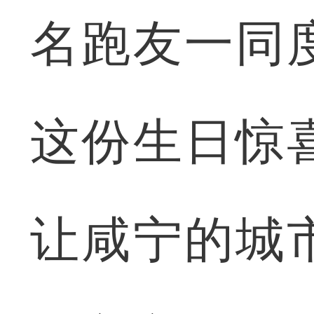
名跑友一同
这份生日惊
让咸宁的城