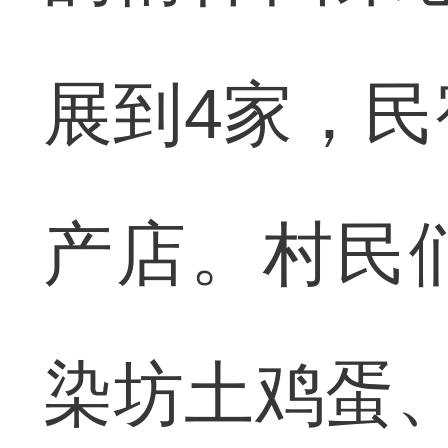
展到4家，民
产店。村民
染坊土鸡蛋、