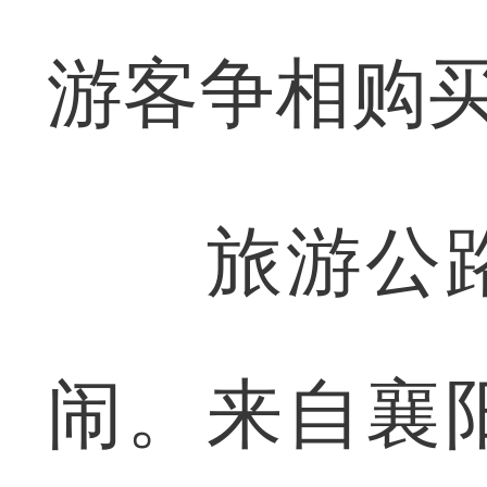
游客争相购
旅游公路
闹。来自襄