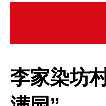
李家染坊村
满园”