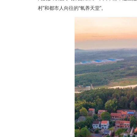
中新网湖北新闻4月3日电
(
村。这里800亩市级保护生态
闻的乡野烟火气扑面而来。十四
村”和都市人向往的“氧养天堂”。