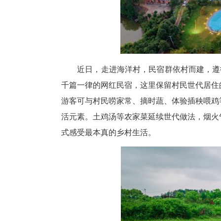
近日，走进海洋村，民宿群依村
千篇一律的网红民宿，这里保留