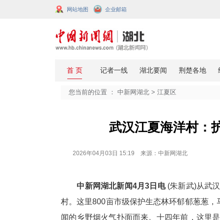
网站地图
企业邮箱
您当前的位置 ：
中新网湖北
>
江夏
武汉江夏海
2026年04月03日 15:19 来源：中新