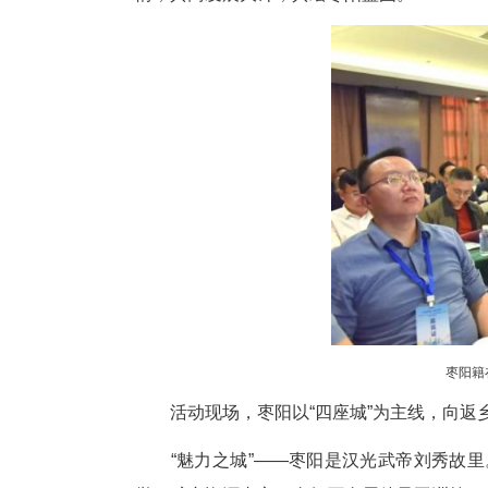
中新网湖北新闻4月4日电
(
业家返乡交流活动3日在枣阳举
情，共商发展大计，共绘枣阳蓝