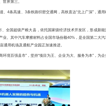
枣阳籍在外企业家参与交流分享活动。杨文军 摄
主线，向返乡企业家生动推介家乡历史底蕴、发展
刘秀故里。全市拥有2家4A级、7家3A级景区，
储量亚洲第一、世界第三。
越，2条国道、4条高速、3条铁路织密交通网，高
体系初具雏形。
域副中心城市、全国超级产粮大县，依托国家级经
加工三大主导产业。其中汽车摩擦材料占全国市场份