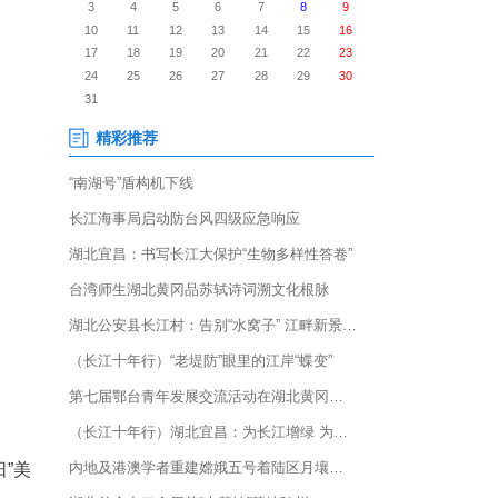
桃您欢喜、春归故里”枣阳籍在外企
企业家齐聚一堂，共叙桑梓深