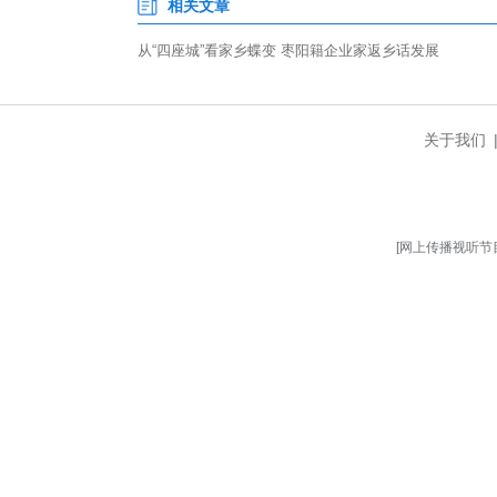
“乡音未改，故土情深；游子归
带，争做招商大使和形象代言人
作项目，涵盖新能源新材料、汽车