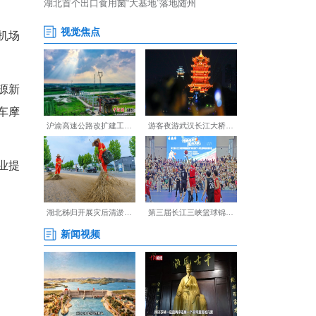
速度与未来温度。
享有“千古帝乡、花海枣阳”美
铁直达“北上广深”，通用机场
济技术开发区，形成新能源新
额40%，是全国第二大汽车摩