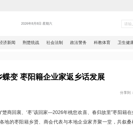
各地
城”看家乡蝶变 枣阳籍企业家返
网湖北