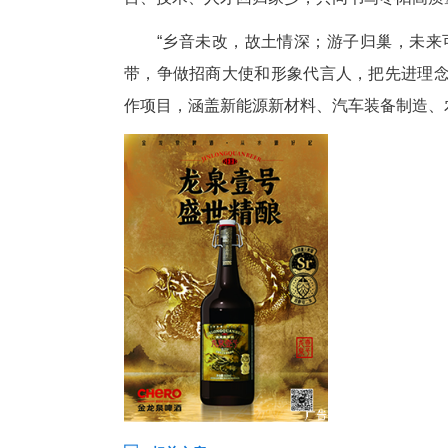
华中科技大学
深圳枣阳商会会长、深圳创想三
枣阳是我们永远的精神家园。”
上市。他表示，商会将重点做好
聊，把蓝图变为现实。
本地企业家代表、湖北隆胜四海
司从作坊式企业成长为国内硅基
元建设的年产10万吨有机硅新
目、技术、人才回归家乡，共同