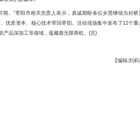
机械科学与工程学院副院长陶波分享交流“未来机器人发展的趋势和机遇
维科技股份有限公司董事长敖丹军动情地说：“
他介绍，公司消费级3D打印机市场占有率居全球第
三件事：常回家看看，把情怀落到实处；多出门走走
新材料股份有限公司总经理杨帆分享了自己扎根
新材料行业规模最大的企业之一，离不开枣阳的“保
材料基地已进入试生产，达产后年产值将突破12亿
书写枣阳高质量发展的新篇章。