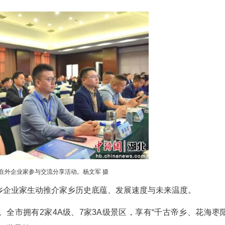
刘睿喆 聂慧达)“楚商回襄、‘枣’该回家—2026年
行。来自全国各地的枣阳籍乡贤、商会代表与本地
图。