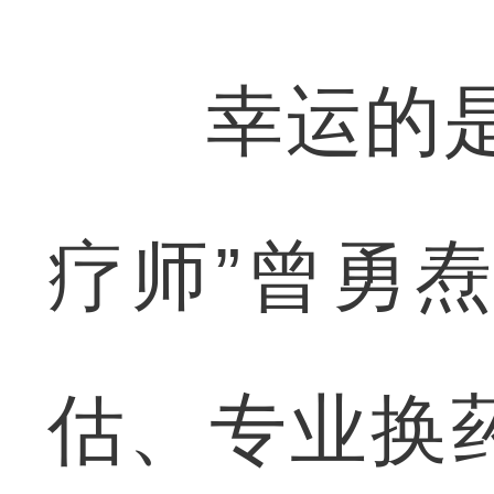
幸运的是，
疗师”曾勇
估、专业换