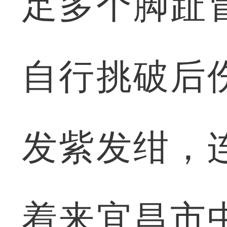
足多个脚趾
自行挑破后
发紫发绀，
着来宜昌市