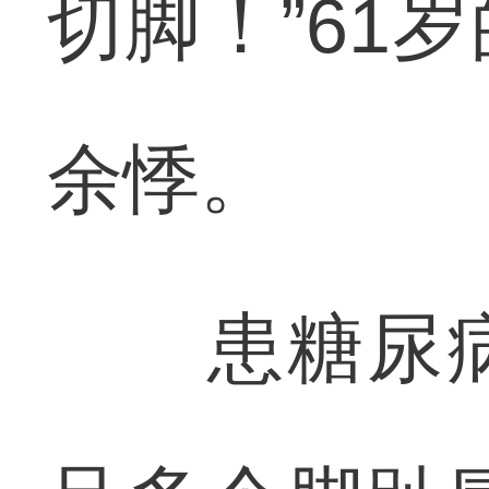
切脚！”61
余悸。
患糖尿病