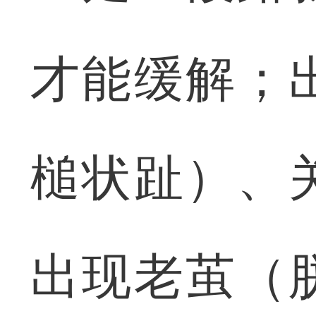
才能缓解；
槌状趾）、
出现老茧（