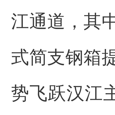
江通道，其中
式简支钢箱提
势飞跃汉江