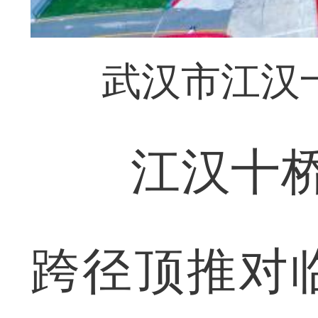
武汉市江汉
江汉十桥采
跨径顶推对