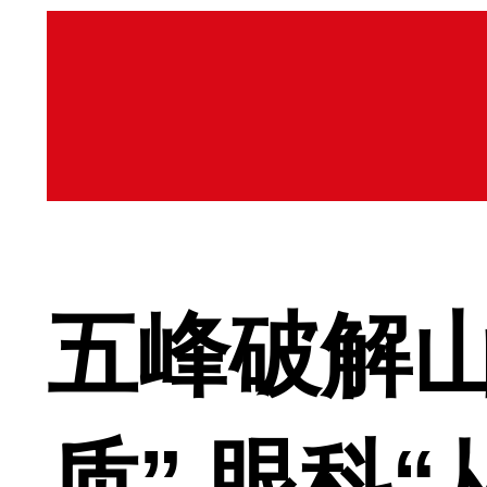
五峰破解
质” 眼科“