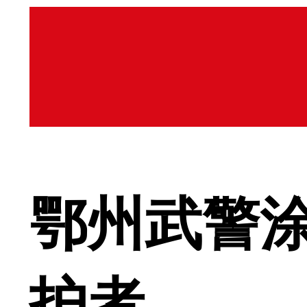
鄂州武警
护者