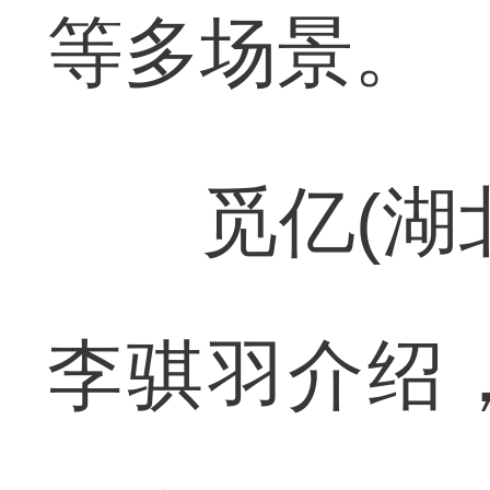
等多场景。
觅亿(湖北
李骐羽介绍