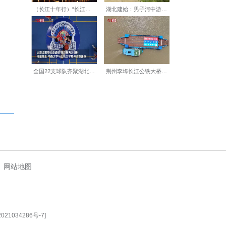
发展，统一技术帮扶、保价收
采茶、制茶、品茗、游玩于一
(周星亮 陈涛 彭康)
【编辑:余哲】