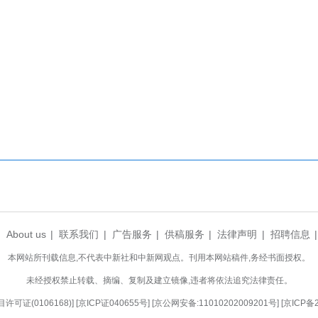
玉泉村成立茶叶合作社，吸纳五百余户农户抱团
仙人掌茶文化体验活动将在玉泉村启幕。活动集
艺，沉浸式品鉴春日茶香，尽享农旅融合的乡村风韵。