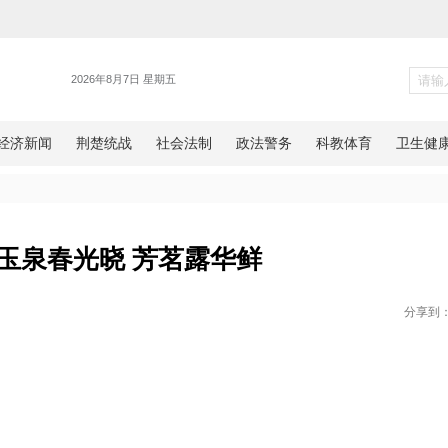
【瞰见】玉泉春光晓 芳茗露华鲜
网湖北