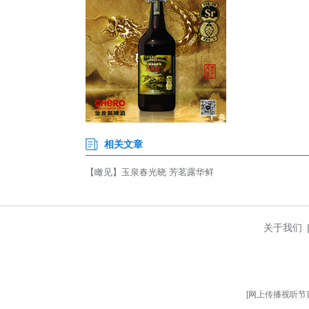
当地依托茶叶产业赋能增收，
购，茶园亩均创收超 8000元。
4月25日上午，当阳市第五届
体，游客可近距离观赏非遗制茶工