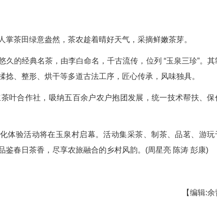
泉村千亩仙人掌茶田绿意盎然，茶农趁着晴好天气
，是历史悠久的经典名茶，由李白命名，千古流传，
，历经摊青、揉捻、整形、烘干等多道古法工序，匠