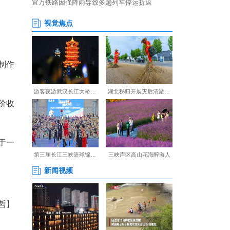
，采摘鲜嫩茶芽。
位列 “玉泉三珍”。其制作
心传承，风味独具。