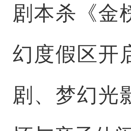
剧本杀《金
幻度假区开
剧、梦幻光