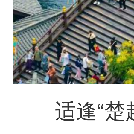
适逢“楚超