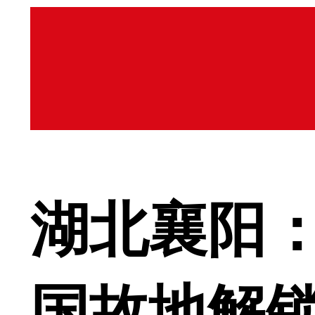
湖北襄阳：
国故地解