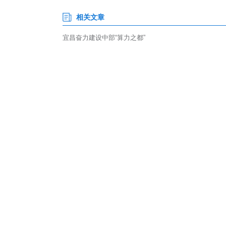
宜
算
用，其中青葵科技AI化学机器人
力生态，推动算力高效转化为现实
相关文章
宜昌奋力建设中部“算力之都”