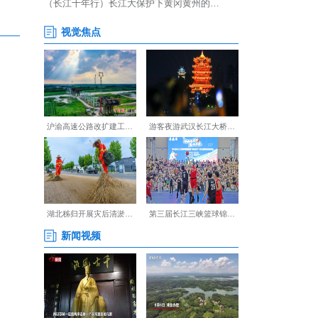
工智能+”行动，提升高端智能
东土科技、青葵科技等标杆应
前瞻布局未来产业，构建完整算
【编辑:裴春梅】