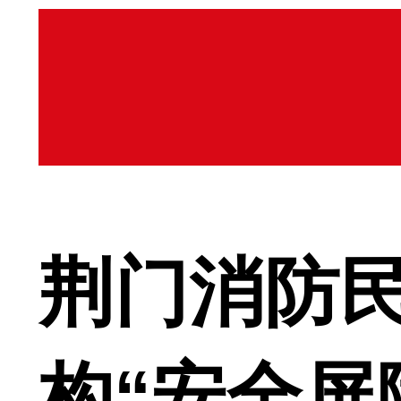
荆门消防民
构“安全屏