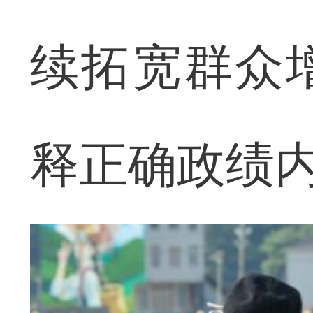
续拓宽群众
释正确政绩