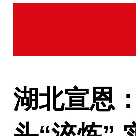
湖北宣恩：
头“淬炼”