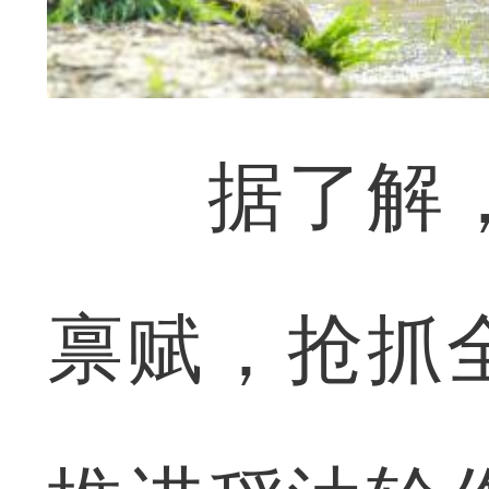
据了解，
禀赋，抢抓