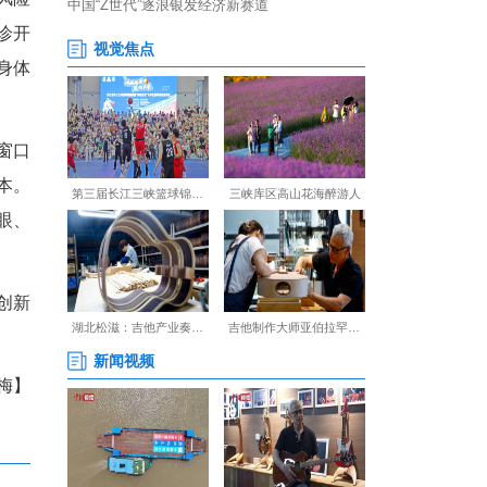
普及科学用眼知识；骨骼体态
制矫正指导与科学运动处方；
等问题，普及规范口腔护理知
开展专业测评、心理疏导与行
个性化健康指导；对中高风险
，直接转入多学科联合门诊开
专属健康档案，动态追踪身体
过医院小程序或线下收费窗口
用，切实降低家庭就医成本。