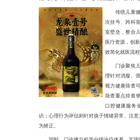
为积极响应国家《儿童青少年“五
近视、脊柱侧弯、龋齿、心理行
期式开诊，为全市0至14岁儿童
传
次
室
医
效
门
理