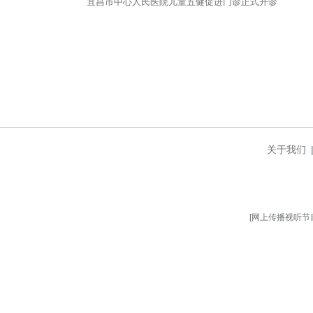
医护人员提醒，家长建议每半年
情绪等日常情况，便于医生精准
此次儿童五健促进门诊的开设，
模式，精准回应广大家长育儿健
相关文章
宜昌市中心人民医院儿童五健促进门诊正