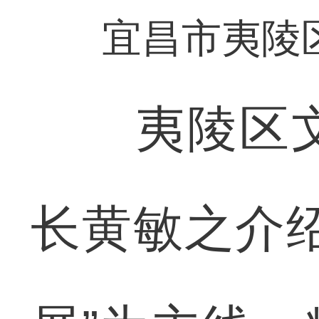
宜昌市夷陵
夷陵区文
长黄敏之介