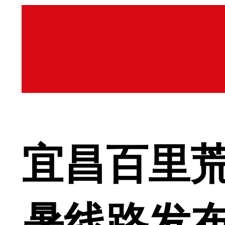
宜昌百里荒
暑线路发