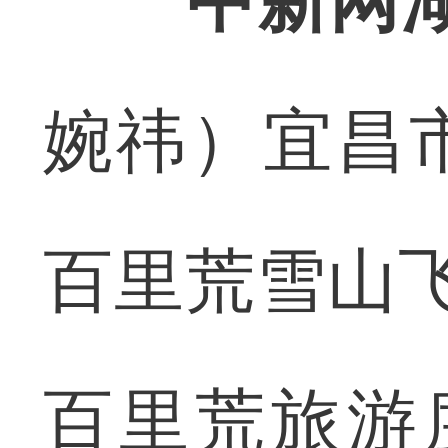
中新网
婉祎）宜昌
百里荒雪山
百里荒旅游