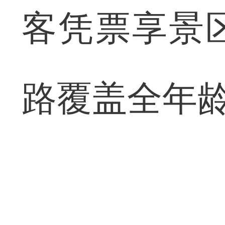
客凭票享景
路覆盖全年