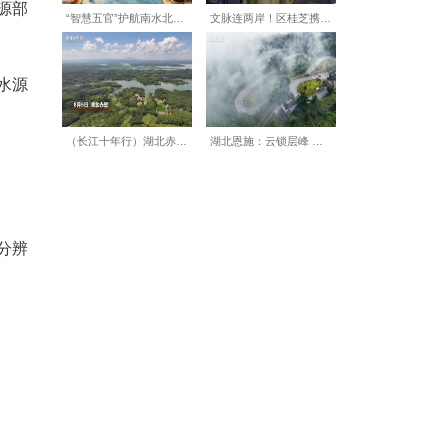
装饮用水水源均藏于人迹罕至
。全州年均地下水资源量达
地下水银行”。恩施州自然资源部
可轻松过亿元。
泉水采矿权，另有数十处水源