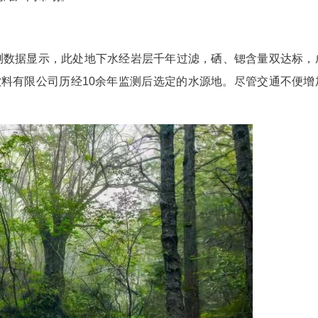
电
(杨亚玲 杜超 周瑟锴 简洁)每分钟，就有3万瓶
0.8米高分辨率动态监测遍布恩施州的水源地。昔日
”等品牌之名，闯滩广阔市场。
银行”
无人区，检测数据显示，此处地下水经岩层千年过
是湖北腾盛饮料有限公司历经10余年监测后选定的
的高端定位。