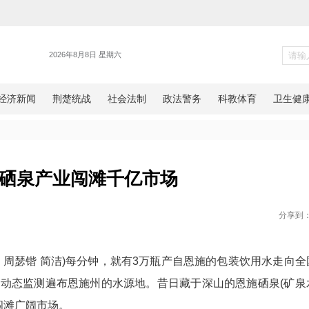
新闻
湖北恩施硒泉产业闯滩千亿市场
网湖北