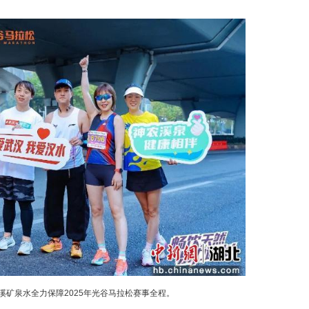
王伟生在“恩施硒都山泉号”卫星发射基地。
施人把监测山泉水的“眼睛”送上了天。
施的生态名片。”该卫星冠名商——恩施硒都山
高度。
全球唯一的独立硒矿床和最大天然富硒生物圈。这
少，恩施州独占六席。州内多家企业的矿泉水产品达
碱性、极低钠特征，并富含多种有益矿物质。这