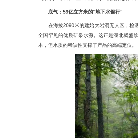
中新网湖北新闻12月23日
每天，“恩施硒都山泉号”卫星以
山泉水)，以“稀世宝”“硒都山泉
底气：59亿立方米的“地下水
在海拔2090米的建始大岩洞
全国罕见的优质矿泉水源。这正
本，但水质的稀缺性支撑了产品