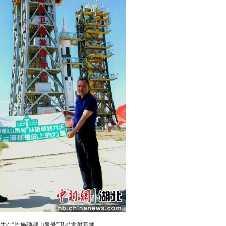
为产业长远发展奠定了资源与合规基础。
然禀赋
泉。
克的小卫星——“恩施硒都山泉号”被送入500公
度，实时“盯”着恩施的每处泉眼。