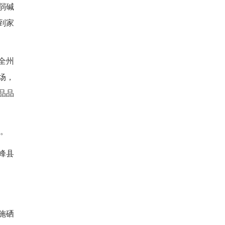
博览会、全国第十五届运动会
含硒天然矿泉水频频亮相各种重