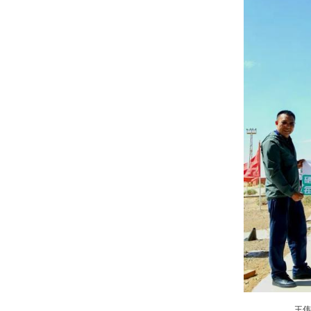
地已完成勘查或纳入省级规划，
优势：源自“世界硒都”的天
7月29日12时11分，甘肃酒
火箭尾焰划破戈壁，一枚重22千
率，以90分钟一圈的绕地飞行速