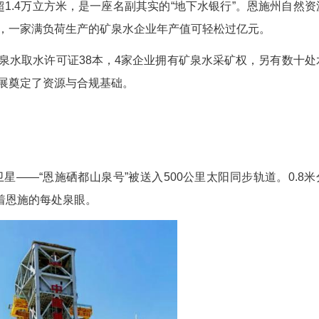
湖北腾盛饮料有限公司“古思岩”水源地。
封口坝、恩施楠木沟……无一例外，全州优质包
沛，河网密集。更宝贵的是其丰富的地下水资源
日允许开采量超1.4万立方米，是一座名副其实的“
远超传统矿业，一家满负荷生产的矿泉水企业年产值
共发放山泉水取水许可证38本，4家企业拥有矿