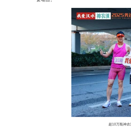
这是全国首例“水+星”跨界，恩
“我们放的不只是卫星，更是恩
话，把恩施硒泉的故事推到了新
恩施被誉为“世界硒都”，拥有
势：湖北省已查明含硒矿泉水稀
遍含硒。
此外，恩施地下水多具天然弱