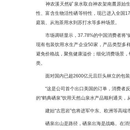
标，构成了恩施硒泉闯滩市场的
愿景：定义健康水新坐标
中国—北欧经贸合作论坛、第二
群众比赛三人篮球预赛……自20
要场合。