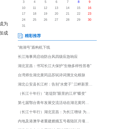
产自恩施的包装饮用水走向全国；
藏于深山的恩施硒泉(矿泉水和
滤，硒、锶含量双达标，成为
水源地。尽管交通不便增加成